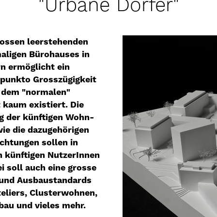
"Urbane Dörfer"
ossen leerstehenden
aligen Bürohauses in
rn ermöglicht ein
punkto Grosszügigkeit
f dem "normalen"
aum existiert. Die
g der künftigen Wohn-
ie die dazugehörigen
chtungen sollen in
 künftigen NutzerInnen
i soll auch eine grosse
n und Ausbaustandards
eliers, Clusterwohnen,
bau und vieles mehr.