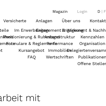
Magazin
Login
D
F
Versicherte
Anlagen
Über uns
Kontakt
teile
Im Erwerbsleben
Engagement & Wirkung
Engagement & Nachha
ankheit
Pensionierung & Ruhestand
Anlagestruktur
Kennzahlen
lemente
Formulare & Reglemente
Performance
Organisation
ot
Kursangebot
Immobilien
Delegiertenversa
FAQ
Wertschriften
Publikatione
Offene Stelle
rbeit mit