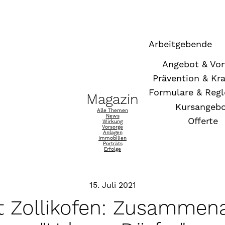
Arbeitgebende
Angebot & Vor
Prävention & Kr
Formulare & Reg
Magazin
Kursangeb
Alle Themen
News
Offerte
Wirkung
Vorsorge
Anlagen
Immobilien
Porträts
Erfolge
15. Juli 2021
 Zollikofen: Zusammena