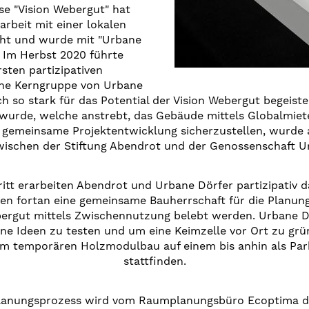
ese "Vision Webergut" hat
beit mit einer lokalen
ht und wurde mit "Urbane
. Im Herbst 2020 führte
sten partizipativen
ne Kerngruppe von Urbane
h so stark für das Potential der Vision Webergut begeiste
wurde, welche anstrebt, das Gebäude mittels Globalmiet
gemeinsame Projektentwicklung sicherzustellen, wurde a
ischen der Stiftung Abendrot und der Genossenschaft Ur
ritt erarbeiten Abendrot und Urbane Dörfer partizipati
n fortan eine gemeinsame Bauherrschaft für die Planung
bergut mittels Zwischennutzung belebt werden. Urbane Dö
ene Ideen zu testen und um eine Keimzelle vor Ort zu grün
em temporären Holzmodulbau auf einem bis anhin als Par
stattfinden.
Planungsprozess wird vom Raumplanungsbüro Ecoptima die