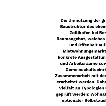
Die Umnutzung der gr
Baustruktur des ehem
Zollikofen bei Be
Raumangebot, welches 
und Offenheit au
Mietwohnungsmarkt k
konkrete Ausgestaltun
und Arbeitsräume sow
Gemeinschaftseinri
Zusammenarbeit mit den
erarbeitet werden. Dabe
Vielfalt an Typologie
geprüft werden: Wohnat
optionaler Selbstaus