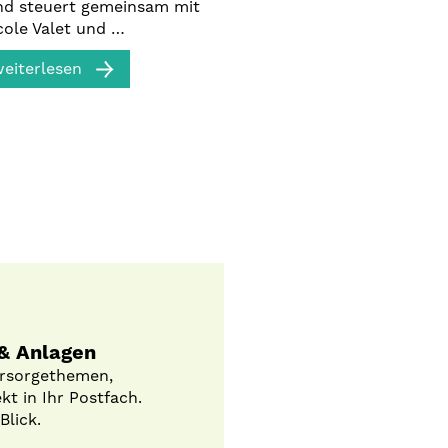
nd steuert gemeinsam mit
cole Valet und …
eiterlesen
 & Anlagen
orsorgethemen,
t in Ihr Postfach.
Blick.