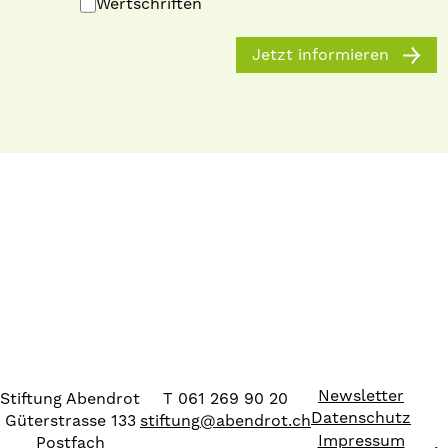
Wertschriften
Jetzt informieren
Newsletter
Stiftung Abendrot
T 061 269 90 20
Datenschutz
Güterstrasse 133
stiftung
@
abendrot.ch
Impressum
Postfach