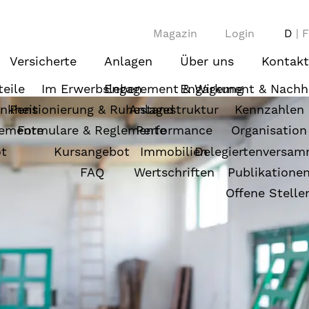
Magazin
Login
D
F
Versicherte
Anlagen
Über uns
Kontakt
eile
Im Erwerbsleben
Engagement & Wirkung
Engagement & Nachha
ankheit
Pensionierung & Ruhestand
Anlagestruktur
Kennzahlen
lemente
Formulare & Reglemente
Performance
Organisation
t
Kursangebot
Immobilien
Delegiertenversa
FAQ
Wertschriften
Publikatione
Offene Stelle