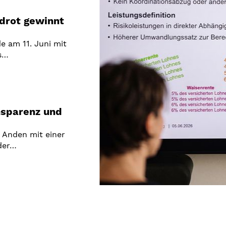
drot gewinnt
e am 11. Juni mit
s…
nsparenz und
 Anden mit einer
 der…