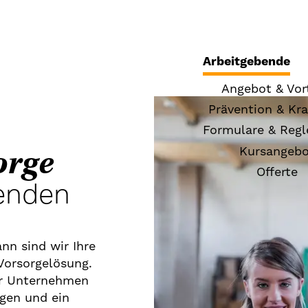
Arbeitgebende
Angebot & Vort
Prävention & Kr
Formulare & Reg
Kursangebo
orge
Offerte
tenden
nn sind wir Ihre
 Vorsorgelösung.
für Unternehmen
ngen und ein