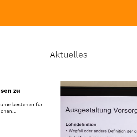
Aktuelles
ssen zu
äume bestehen für
lichen…