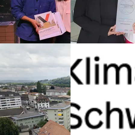
14. November 2023
8. Juni 2023
Gutes Bauen 2023: Die
Sieg im grossen
Erlenmatt Ost wird
Pensionskassen-
ausgezeichnet!
Rating 2023
Ausgezeichnet: Erlenmatt
Sieg im grossen
Pensionskassen-Rating
2023