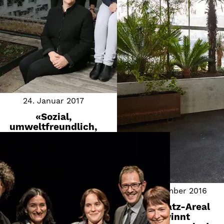
24. Januar 2017
«Sozial,
umweltfreundlich,
ökologisch – dafür
steht Abendrot.»
So titelt die PKRück ihren
Bericht über die Stiftung
Abendrot.
5. September 2016
Stiftungsratspräsidentin
Simone Emmel, …
Lagerplatz-Areal
gewinnt