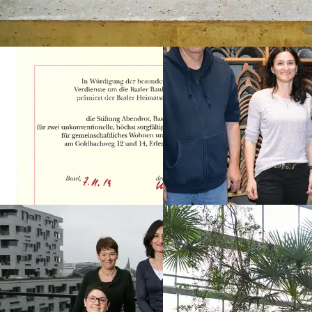
12. November 2019
18. Juni 2019
Vom Heimatschutz
Der Zwei-Milliarden-
Basel prämiert
Mann
Vom Heimatschutz Basel
Der Zwei-Milliarden-Mann
prämiert: Unsere
Neubauten Erlenmatt-Ost