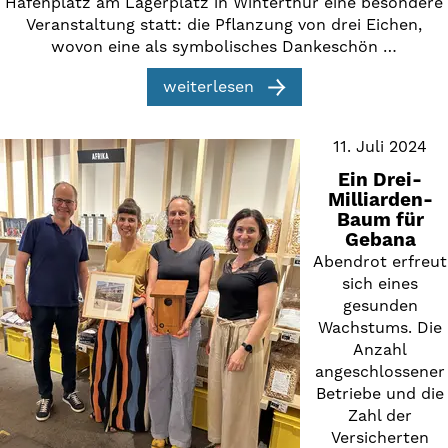
Hafenplatz am Lagerplatz in Winterthur eine besondere
Veranstaltung statt: die Pflanzung von drei Eichen,
wovon eine als symbolisches Dankeschön …
weiterlesen
11. Juli 2024
Ein Drei-
Milliarden-
Baum für
Gebana
Abendrot erfreut
sich eines
gesunden
Wachstums. Die
Anzahl
angeschlossener
Betriebe und die
Zahl der
Versicherten