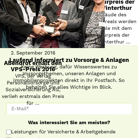
Architekturpreis der
Region Winterthur
Drei Gebäude des
Lagerplatz-Areals werden
als Ensemble mit dem
Architekturpreis der
Region Winterthur …
2. September 2016
Laufend informiert zu Vorsorge & Anlagen
Abendrot erhält den
Keine Werbung, dafür Wissenswertes zu
VPS-Preis 2016
Vorsorgethemen, unseren Anlagen und
VPS, der Verlag
Immobilienprojekten direkt in Ihr Postfach. So
Personalvorsorge und
behalten Sie alles Wichtige im Blick.
Sozialversicherung AG,
verlieh erstmals den Preis
für …
Was interessiert Sie am meisten?
Leistungen für Versicherte & Arbeitgebende