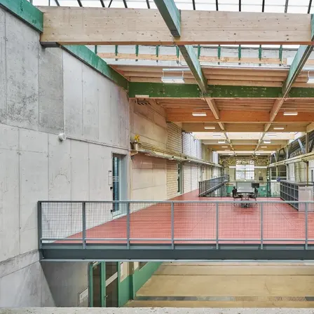
8. Juni 2022
8. Juni 2021
Pensionskassen-
3. Platz im
Rating 2022: Abendrot
Pensionskassenvergle
holt eine
Die Stiftung Abendrot
Auszeichnung
gewinnt den 3. Platz in der
Abendrot wird im grossen
Kategorie «Die beste
PK-Rating ausgezeichnet
Anlagerendite über drei
Jahre (2018 – …
25. November 2019
Rössli hü: Wichtige
Auszeichnung
Rössli hü ist «Historisches
Restaurant 2020»