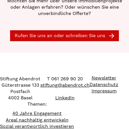
Möchten Sie mehr über unsere Immobilienprojekte
oder Anlagen erfahren? Oder wünschen Sie eine
unverbindliche Offerte?
Rufen Sie uns an oder schreiben Sie uns
Newsletter
Stiftung Abendrot
T 061 269 90 20
Datenschutz
Güterstrasse 133
stiftung
@
abendrot.ch
Impressum
Postfach
4002 Basel
LinkedIn
Themen:
40 Jahre Engagement
Areal nachhaltig entwickeln
Sozial verantwortlich investieren