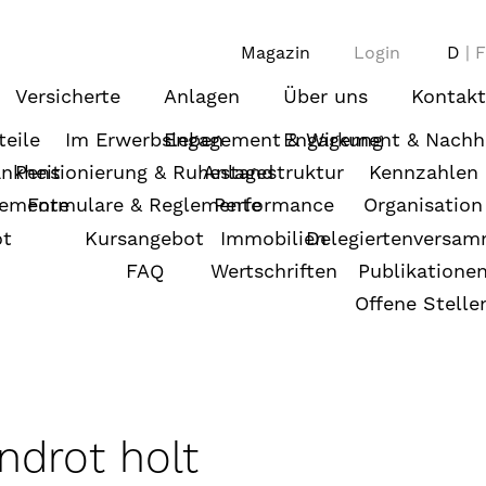
Magazin
Login
D
F
Versicherte
Anlagen
Über uns
Kontakt
teile
Im Erwerbsleben
Engagement & Wirkung
Engagement & Nachha
ankheit
Pensionierung & Ruhestand
Anlagestruktur
Kennzahlen
lemente
Formulare & Reglemente
Performance
Organisation
ot
Kursangebot
Immobilien
Delegiertenversa
FAQ
Wertschriften
Publikatione
Offene Stelle
ndrot holt