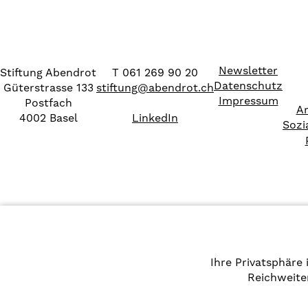
Newsletter
Stiftung Abendrot
T 061 269 90 20
Datenschutz
Güterstrasse 133
stiftung
@
abendrot.ch
Impressum
Postfach
Ar
4002 Basel
LinkedIn
Sozi
Ihre Privatsphäre
Reichweite