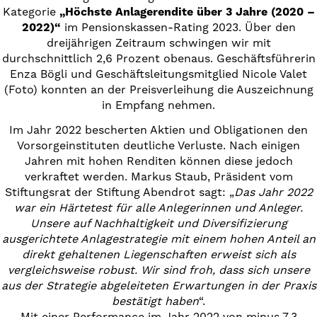
Kategorie
„Höchste Anlagerendite über 3 Jahre (2020 –
2022)“
im Pensionskassen-Rating 2023. Über den
dreijährigen Zeitraum schwingen wir mit
durchschnittlich 2,6 Prozent obenaus. Geschäftsführerin
Enza Bögli und Geschäftsleitungsmitglied Nicole Valet
(Foto) konnten an der Preisverleihung die Auszeichnung
in Empfang nehmen.
Im Jahr 2022 bescherten Aktien und Obligationen den
Vorsorgeinstituten deutliche Verluste. Nach einigen
Jahren mit hohen Renditen können diese jedoch
verkraftet werden. Markus Staub, Präsident vom
Stiftungsrat der Stiftung Abendrot sagt: „
Das Jahr 2022
war ein Härtetest für alle Anlegerinnen und Anleger.
Unsere auf Nachhaltigkeit und Diversifizierung
ausgerichtete Anlagestrategie mit einem hohen Anteil an
direkt gehaltenen Liegenschaften erweist sich als
vergleichsweise robust. Wir sind froh, dass sich unsere
aus der Strategie abgeleiteten Erwartungen in der Praxis
bestätigt haben
“.
Mit einer Performance im Jahr 2022 von minus 7,3