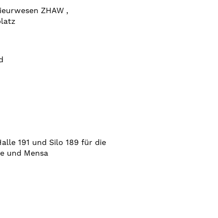
nieurwesen ZHAW ,
platz
d
le 191 und Silo 189 für die
me und Mensa