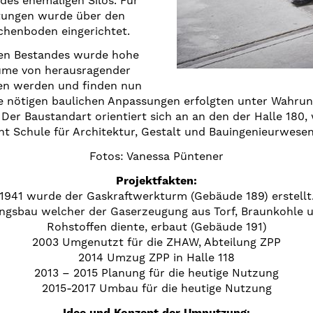
des ehemaligen Silos. Für
htungen wurde über den
chenboden eingerichtet.
hen Bestandes wurde hohe
äume von herausragender
ten werden und finden nun
e nötigen baulichen Anpassungen erfolgten unter Wahrun
Der Baustandart orientiert sich an an den der Halle 180,
Schule für Architektur, Gestalt und Bauingenieurwesen
Fotos: Vanessa Püntener
Projektfakten:
1941 wurde der Gaskraftwerkturm (Gebäude 189) erstellt
ngsbau welcher der Gaserzeugung aus Torf, Braunkohle 
Rohstoffen diente, erbaut (Gebäude 191)
2003 Umgenutzt für die ZHAW, Abteilung ZPP
2014 Umzug ZPP in Halle 118
2013 – 2015 Planung für die heutige Nutzung
2015-2017 Umbau für die heutige Nutzung
Idee und Konzept der Umnutzung: