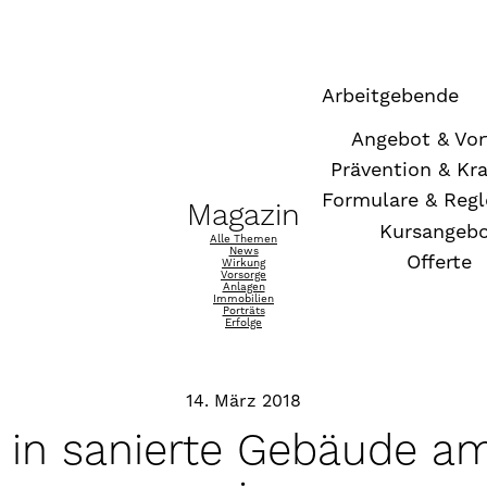
Arbeitgebende
Angebot & Vor
Prävention & Kr
Formulare & Reg
Magazin
Kursangeb
Alle Themen
News
Offerte
Wirkung
Vorsorge
Anlagen
Immobilien
Porträts
Erfolge
14. März 2018
 in sanierte Gebäude am