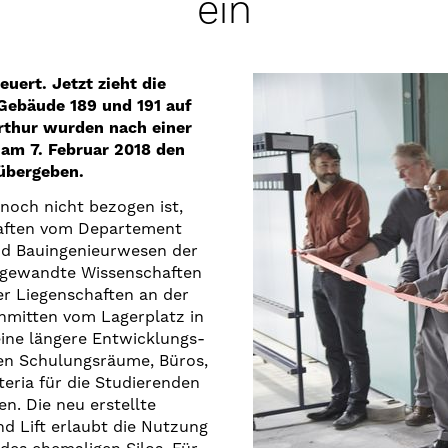
ein
uert. Jetzt zieht die
Gebäude 189 und 191 auf
rthur wurden nach einer
am 7. Februar 2018 den
übergeben.
noch nicht bezogen ist,
aften vom Departement
nd Bauingenieurwesen der
ngewandte Wissenschaften
er Liegenschaften an der
inmitten vom Lagerplatz in
ine längere Entwicklungs-
en Schulungsräume, Büros,
eria für die Studierenden
n. Die neu erstellte
d Lift erlaubt die Nutzung