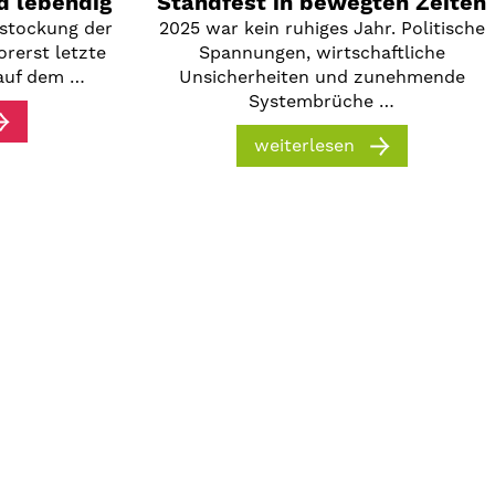
d lebendig
Standfest in bewegten Zeiten
fstockung der
2025 war kein ruhiges Jahr. Politische
orerst letzte
Spannungen, wirtschaftliche
auf dem …
Unsicherheiten und zunehmende
Systembrüche …
weiterlesen