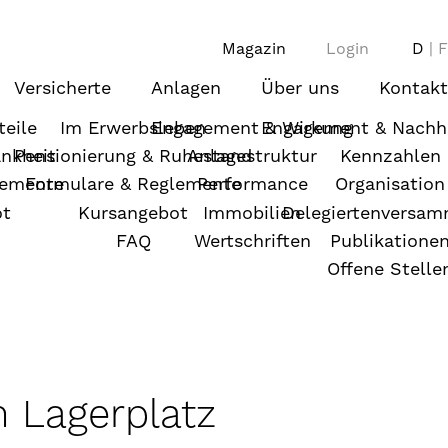
Magazin
Login
D
F
Versicherte
Anlagen
Über uns
Kontakt
teile
Im Erwerbsleben
Engagement & Wirkung
Engagement & Nachha
ankheit
Pensionierung & Ruhestand
Anlagestruktur
Kennzahlen
lemente
Formulare & Reglemente
Performance
Organisation
ot
Kursangebot
Immobilien
Delegiertenversa
FAQ
Wertschriften
Publikatione
Offene Stelle
 Lagerplatz