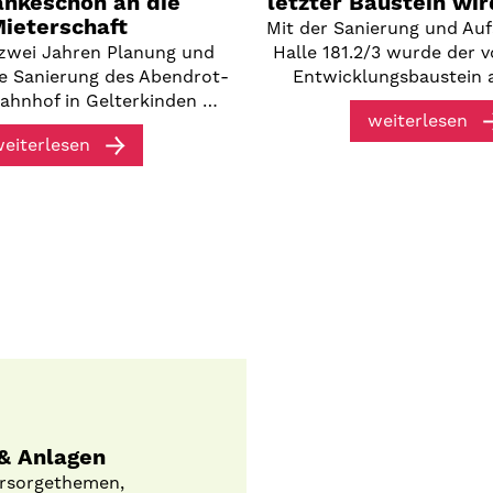
ankeschön an die
letzter Baustein wir
ieterschaft
Mit der Sanierung und Au
zwei Jahren Planung und
Halle 181.2/3 wurde der v
die Sanierung des Abendrot-
Entwicklungsbaustein 
ahnhof in Gelterkinden …
weiterlesen
eiterlesen
 & Anlagen
orsorgethemen,