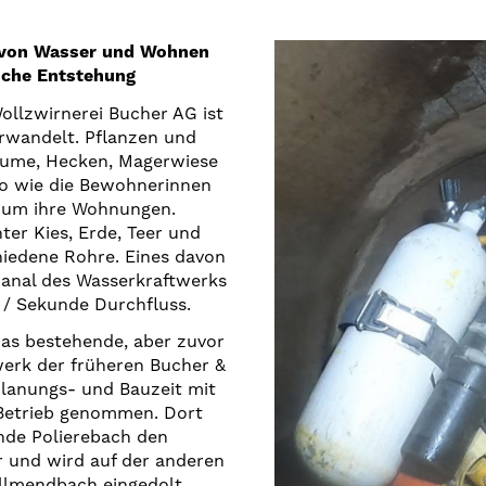
 von Wasser und Wohnen
iche Entstehung
ollzwirnerei Bucher AG ist
erwandelt. Pflanzen und
ume, Hecken, Magerwiese
o wie die Bewohnerinnen
 um ihre Wohnungen.
nter Kies, Erde, Teer und
hiedene Rohre. Eines davon
Kanal des Wasserkraftwerks
 / Sekunde Durchfluss.
das bestehende, aber zuvor
erk der früheren Bucher &
Planungs- und Bauzeit mit
 Betrieb genommen. Dort
ende Polierebach den
 und wird auf der anderen
Allmendbach eingedolt