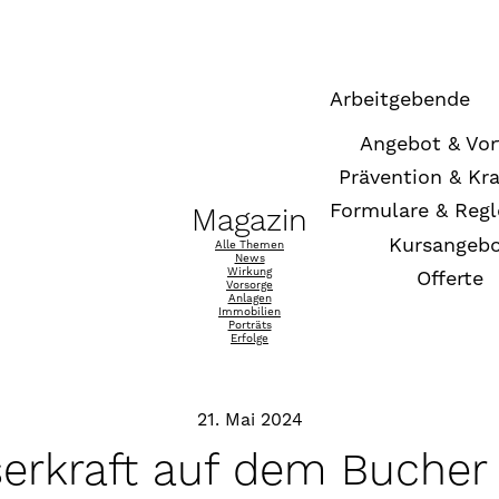
Arbeitgebende
Angebot & Vor
Prävention & Kr
Formulare & Reg
Magazin
Kursangeb
Alle Themen
News
Wirkung
Offerte
Vorsorge
Anlagen
Immobilien
Porträts
Erfolge
21. Mai 2024
erkraft auf dem Bucher 