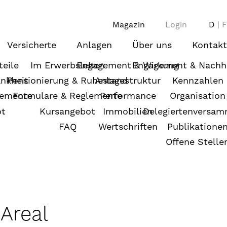
Magazin
Login
D
F
Versicherte
Anlagen
Über uns
Kontakt
teile
Im Erwerbsleben
Engagement & Wirkung
Engagement & Nachha
ankheit
Pensionierung & Ruhestand
Anlagestruktur
Kennzahlen
lemente
Formulare & Reglemente
Performance
Organisation
ot
Kursangebot
Immobilien
Delegiertenversa
FAQ
Wertschriften
Publikatione
Offene Stelle
Areal