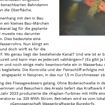
m benachbarten Bahndamm
n die Oberfläche.
menhang mit den in Bau
n ein kleines Bau-Märchen
kanal lag für die geplante
d musste neu darunter
. Dies bedeutete eine
asserrohrs. Nun klingt ein
und doch wirft es für die
auf: Wo genau liegt der bestehende Kanal? Und wie ist er 
zeit und kann man es jederzeit «abhängen»? (Es gibt ja 
en und noch einige mehr beantwortete ein in Wasserbau ve
begleitete. Die Kontrolle und der Feinschliff erfolgte mi
t eingepackt in Neopren, in das nur 1,5 m Durchmesser z
ung des Fliessgewässers gelang. Ohne Bodenschwelle in de
innen und Besuchern des Areals liefert das Kraftwerk 
Im Jahr 2023 produzierte die «Kaplan-Turbine» mit Hilfe 
erators» ca. 325 MWh Strom. Betrieben wird es vom loka
«Genossenschaft Wasserkraftwerke Burgdorf».