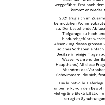
weggeführt. Erst nach de
kommt er wieder a
2021 trug sich im Zusam
befindlichen Wohnneubaute
zu: Der bestehende Abfluss
Tiefgarage zu hoch un
hindurchgeführt werden
Absenkung dieses grossen W
solches Vorhaben einfach 
Besitzerin einige Fragen 
Wasser während der Bau
Haupthahn.) All diese Frag
Abendrot das Vorhaben 
Schwimmern, die sich, fes
Die kunstvolle Tieferleg
unbemerkt von den Bewohner
viel «grüne Elektrizität»: 
erregten Synchrongen