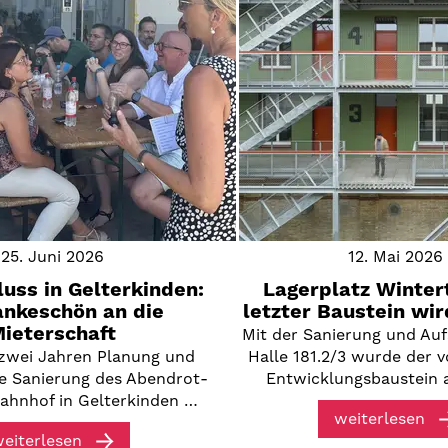
25. Juni 2026
12. Mai 2026
uss in Gelterkinden:
Lagerplatz Wintert
ankeschön an die
letzter Baustein wir
ieterschaft
Mit der Sanierung und Au
zwei Jahren Planung und
Halle 181.2/3 wurde der v
die Sanierung des Abendrot-
Entwicklungsbaustein 
ahnhof in Gelterkinden …
weiterlesen
eiterlesen