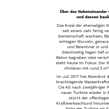
Über das Nebeneinander
und dessen baul
Das Areal der ehemaligen W
seit einem Jahr fertig v
Gemeinschaft wachsen, Bä
schlagen Wurzeln, genaus
und Bewohner in und
Gleichzeitig liegen tief u
Beton begraben viele versc
steht heute im Fokus: Der 
«Poliere» mit rund 2 m³
Im Juli 2017 hat Abendrot 
brachliegende Wasserkraftw
Cie AG nach zweijähriger 
neuer Turbine wieder in
stürzt der offenlieg
Kraftwerksschlund hinunter
Seite der Turbine als 