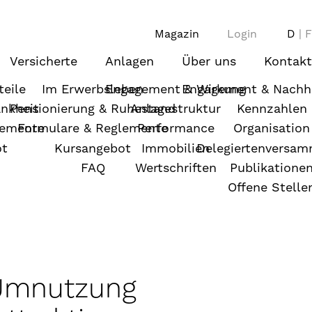
Magazin
Login
D
F
Versicherte
Anlagen
Über uns
Kontakt
teile
Im Erwerbsleben
Engagement & Wirkung
Engagement & Nachha
ankheit
Pensionierung & Ruhestand
Anlagestruktur
Kennzahlen
lemente
Formulare & Reglemente
Performance
Organisation
ot
Kursangebot
Immobilien
Delegiertenversa
FAQ
Wertschriften
Publikatione
Offene Stelle
 Umnutzung