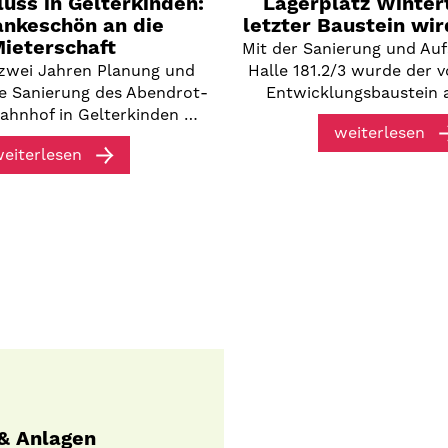
uss in Gelterkinden:
Lagerplatz Wintert
ankeschön an die
letzter Baustein wir
ieterschaft
Mit der Sanierung und Au
zwei Jahren Planung und
Halle 181.2/3 wurde der v
die Sanierung des Abendrot-
Entwicklungsbaustein 
ahnhof in Gelterkinden …
weiterlesen
eiterlesen
 & Anlagen