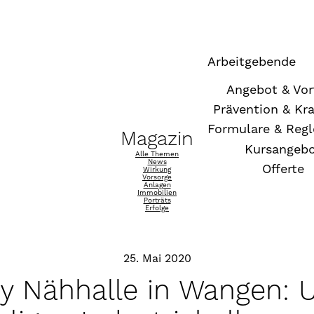
Arbeitgebende
Angebot & Vor
Prävention & Kr
Formulare & Reg
Magazin
Kursangeb
Alle Themen
News
Offerte
Wirkung
Vorsorge
Anlagen
Immobilien
Porträts
Erfolge
25. Mai 2020
rey Nähhalle in Wangen: