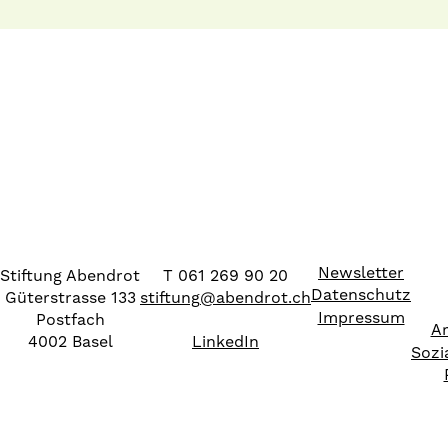
Newsletter
Stiftung Abendrot
T 061 269 90 20
Datenschutz
Güterstrasse 133
stiftung
@
abendrot.ch
Impressum
Postfach
Ar
4002 Basel
LinkedIn
Sozi