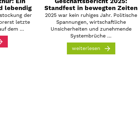
hur: Ein
Geschäftsbericht 2025:
d lebendig
Standfest in bewegten Zeiten
fstockung der
2025 war kein ruhiges Jahr. Politische
orerst letzte
Spannungen, wirtschaftliche
auf dem …
Unsicherheiten und zunehmende
Systembrüche …
weiterlesen