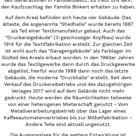
seit Generationen in Familienbesitz. Es freut uns sehr,
den Kaufzuschlag der Familie Binkert erhalten zu haben.
Auf dem Areal befinden sich heute vier Gebäude. Das
älteste, die sogenannte "Shedhalle" wurde bereits 1887
als Teil einer Textilmanufaktur gebaut. Auch das
"Druckereigebäude" (3-geschossiger Kopfbau) wurde
1914 für die Textilfabrikation erstellt. Zur gleichen Zeit
ist wohl auch das "Garagengebäude" als Farblager im
Südteil des Areals erbaut worden. In den 1960er Jahren
wurde das Textilgewerbe dann durch das Druckgewerbe
abgelöst, hierfür wurde 1988 dann noch das letzte
Gebäude, die moderne "Druckhalle" erstellt. Seit dem
Verkauf des Druckereibetriebs und des dazugehörigen
Verlages 2017 wird auf dem Gelände nicht mehr
gedruckt. Heute werden die Räumlichkeiten teilweise
von einer heterogenen Mieterschaft genutzt - Vom
Metallverarbeitungsbetrieb über das Lager eines
Kaffeeautomatenvertriebes bis zur Möbelfabrikation –
Andere Teile sind aktuell ungenutzt.
Die Ausgangslage für die weitere Entwicklung ist