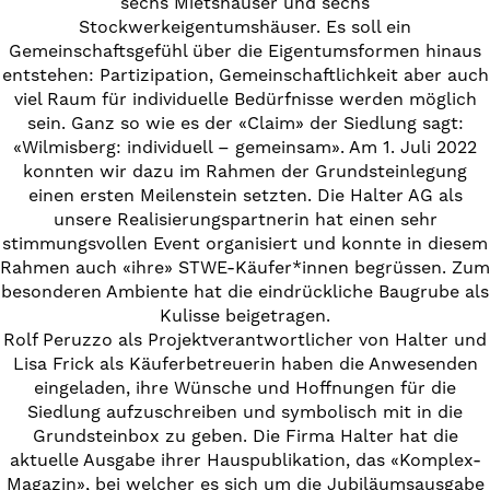
sechs Mietshäuser und sechs
Stockwerkeigentumshäuser. Es soll ein
Gemeinschaftsgefühl über die Eigentumsformen hinaus
entstehen: Partizipation, Gemeinschaftlichkeit aber auch
viel Raum für individuelle Bedürfnisse werden möglich
sein. Ganz so wie es der «Claim» der Siedlung sagt:
«Wilmisberg: individuell – gemeinsam». Am 1. Juli 2022
konnten wir dazu im Rahmen der Grundsteinlegung
einen ersten Meilenstein setzten. Die Halter AG als
unsere Realisierungspartnerin hat einen sehr
stimmungsvollen Event organisiert und konnte in diesem
Rahmen auch «ihre» STWE-Käufer*innen begrüssen. Zum
besonderen Ambiente hat die eindrückliche Baugrube als
Kulisse beigetragen.
Rolf Peruzzo als Projektverantwortlicher von Halter und
Lisa Frick als Käuferbetreuerin haben die Anwesenden
eingeladen, ihre Wünsche und Hoffnungen für die
Siedlung aufzuschreiben und symbolisch mit in die
Grundsteinbox zu geben. Die Firma Halter hat die
aktuelle Ausgabe ihrer Hauspublikation, das «Komplex-
Magazin», bei welcher es sich um die Jubiläumsausgabe