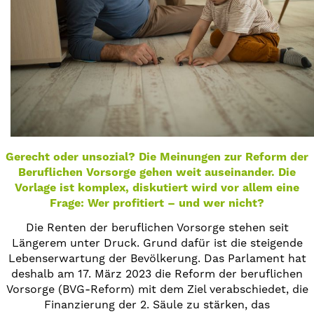
Gerecht oder unsozial? Die Meinungen zur Reform der
Beruflichen Vorsorge gehen weit auseinander. Die
Vorlage ist komplex, diskutiert wird vor allem eine
Frage: Wer profitiert – und wer nicht?
Die Renten der beruflichen Vorsorge stehen seit
Längerem unter Druck. Grund dafür ist die steigende
Lebenserwartung der Bevölkerung. Das Parlament hat
deshalb am 17. März 2023 die Reform der beruflichen
Vorsorge (BVG-Reform) mit dem Ziel verabschiedet, die
Finanzierung der 2. Säule zu stärken, das