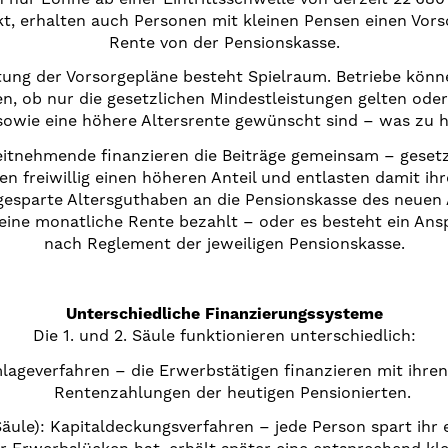
t, erhalten auch Personen mit kleinen Pensen einen Vor
Rente von der Pensionskasse.
tung der Vorsorgepläne besteht Spielraum. Betriebe kön
n, ob nur die gesetzlichen Mindestleistungen gelten oder
 sowie eine höhere Altersrente gewünscht sind – was zu h
tnehmende finanzieren die Beiträge gemeinsam – gesetzli
 freiwillig einen höheren Anteil und entlasten damit ih
gesparte Altersguthaben an die Pensionskasse des neuen 
eine monatliche Rente bezahlt – oder es besteht ein Ansp
nach Reglement der jeweiligen Pensionskasse.
Unterschiedliche Finanzierungssysteme
Die 1. und 2. Säule funktionieren unterschiedlich:
mlageverfahren – die Erwerbstätigen finanzieren mit ihren
Rentenzahlungen der heutigen Pensionierten.
Säule): Kapitaldeckungsverfahren – jede Person spart ihr