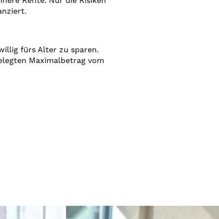
inere Rente. Nur die Risiken
anziert.
illig fürs Alter zu sparen.
tgelegten Maximalbetrag vom
n