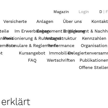
Magazin
Login
D
F
Versicherte
Anlagen
Über uns
Kontakt
teile
Im Erwerbsleben
Engagement & Wirkung
Engagement & Nachha
ankheit
Pensionierung & Ruhestand
Anlagestruktur
Kennzahlen
lemente
Formulare & Reglemente
Performance
Organisation
ot
Kursangebot
Immobilien
Delegiertenversa
FAQ
Wertschriften
Publikatione
Offene Stelle
erklärt