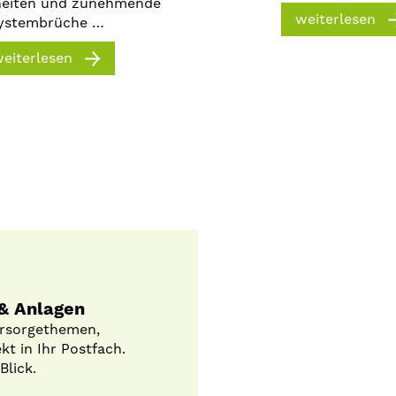
heiten und zunehmende
weiterlesen
ystembrüche …
eiterlesen
 & Anlagen
orsorgethemen,
t in Ihr Postfach.
Blick.