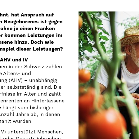
hnt, hat Anspruch auf
in Neugeborenes ist gegen
– ohne je einen Franken
ter kommen Leistungen im
assene hinzu. Doch wie
spiel dieser Leistungen?
: AHV und IV
nen in der Schweiz zahlen
e Alters- und
ung (AHV) – unabhängig
er selbstständig sind. Die
nisse im Alter und zahlt
enrenten an Hinterlassene
e hängt vom bisherigen
zahl Jahre ab, in denen
zahlt wurden.
(IV) unterstützt Menschen,
ll oder Geburtsgebrechen