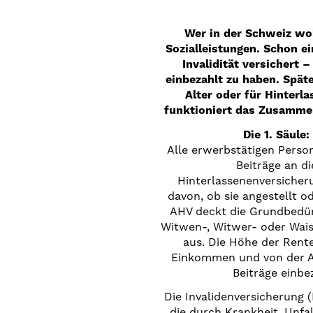
Wer in der Schweiz wo
Sozialleistungen. Schon e
Invalidität versichert 
einbezahlt zu haben. Spä
Alter oder für Hinterl
funktioniert das Zusammen
Die 1. Säule
Alle erwerbstätigen Perso
Beiträge an di
Hinterlassenenversicher
davon, ob sie angestellt od
AHV deckt die Grundbedürf
Witwen-, Witwer- oder Wais
aus. Die Höhe der Rent
Einkommen und von der An
Beiträge einbe
Die Invalidenversicherung 
die durch Krankheit, Unfa