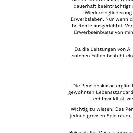
dauerhaft beeinträchtigt s
Wiedereingliederung 
Erwerbsleben. Nur wenn das
IV-Rente ausgerichtet. Vor
Erwerbseinbusse von mind
Da die Leistungen von AH
solchen Fällen besteht ei
Die Pensionskasse ergänzt
gewohnten Lebensstandards 
und Invalidität v
Wichtig zu wissen: Das Pe
jedoch grossen Spielraum,
Beispiel: Per Gesetz müsse