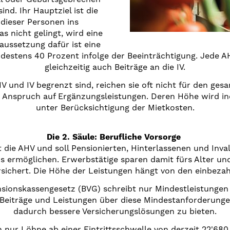
ind. Ihr Hauptziel ist die
dieser Personen ins
 nicht gelingt, wird eine
aussetzung dafür ist eine
estens 40 Prozent infolge der Beeinträchtigung. Jede AH
gleichzeitig auch Beiträge an die IV.
V und IV begrenzt sind, reichen sie oft nicht für den ges
n Anspruch auf Ergänzungsleistungen. Deren Höhe wird in
unter Berücksichtigung der Mietkosten.
Die 2. Säule: Berufliche Vorsorge
 die AHV und soll Pensionierten, Hinterlassenen und Inval
ermöglichen. Erwerbstätige sparen damit fürs Alter und 
ersichert. Die Höhe der Leistungen hängt von den einbezah
nsionskassengesetz (BVG) schreibt nur Mindestleistungen
 Beiträge und Leistungen über diese Mindestanforderunge
dadurch bessere Versicherungslösungen zu bieten.
n nur Löhne ab einer Eintrittsschwelle von derzeit 22'680