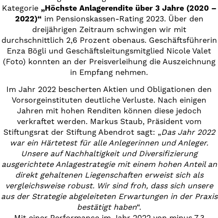
Kategorie
„Höchste Anlagerendite über 3 Jahre (2020 –
2022)“
im Pensionskassen-Rating 2023. Über den
dreijährigen Zeitraum schwingen wir mit
durchschnittlich 2,6 Prozent obenaus. Geschäftsführerin
Enza Bögli und Geschäftsleitungsmitglied Nicole Valet
(Foto) konnten an der Preisverleihung die Auszeichnung
in Empfang nehmen.
Im Jahr 2022 bescherten Aktien und Obligationen den
Vorsorgeinstituten deutliche Verluste. Nach einigen
Jahren mit hohen Renditen können diese jedoch
verkraftet werden. Markus Staub, Präsident vom
Stiftungsrat der Stiftung Abendrot sagt: „
Das Jahr 2022
war ein Härtetest für alle Anlegerinnen und Anleger.
Unsere auf Nachhaltigkeit und Diversifizierung
ausgerichtete Anlagestrategie mit einem hohen Anteil an
direkt gehaltenen Liegenschaften erweist sich als
vergleichsweise robust. Wir sind froh, dass sich unsere
aus der Strategie abgeleiteten Erwartungen in der Praxis
bestätigt haben
“.
Mit einer Performance im Jahr 2022 von minus 7,3